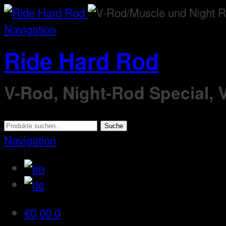
Navigation
Ride Hard Rod
V-Rod, Night-Rod Special,
Suche
Suche
nach:
Navigation
€
0,00
0