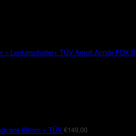
Arnott Airride FOX
lack one 60mm + TÜV
€
149,00