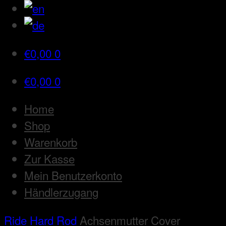
€
0,00
0
€
0,00
0
Home
Shop
Warenkorb
Zur Kasse
Mein Benutzerkonto
Händlerzugang
Ride Hard Rod
Achsenmutter Cover