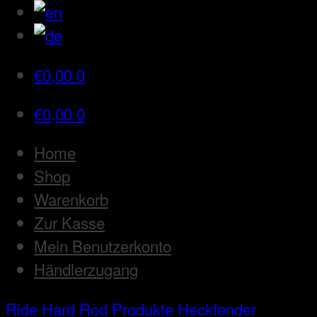
€
0,00
0
€
0,00
0
Home
Shop
Warenkorb
Zur Kasse
Mein Benutzerkonto
Händlerzugang
Ride Hard Rod
Produkte
Heckfender