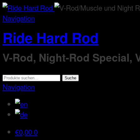
Navigation
Ride Hard Rod
V-Rod, Night-Rod Special,
Suche
Suche
nach:
Navigation
€
0,00
0