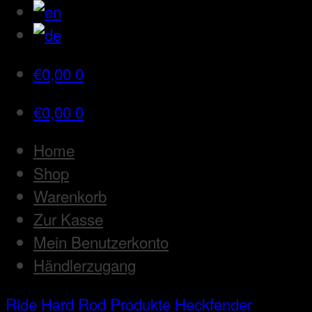
€
0,00
0
€
0,00
0
Home
Shop
Warenkorb
Zur Kasse
Mein Benutzerkonto
Händlerzugang
Ride Hard Rod
Produkte
Heckfender