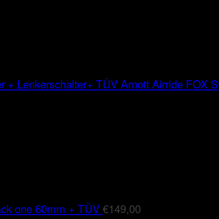
Arnott Airride FOX
lack one 60mm + TÜV
€
149,00