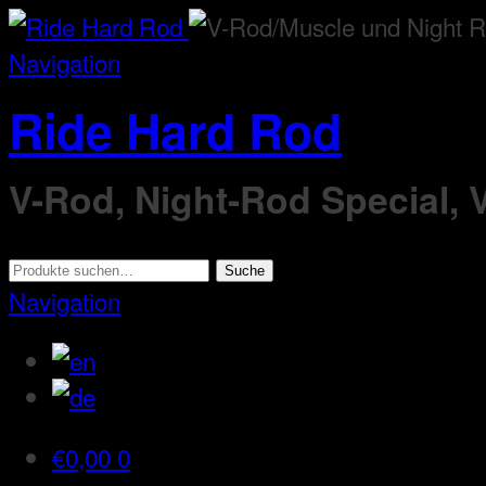
Navigation
Ride Hard Rod
V-Rod, Night-Rod Special,
Suche
Suche
nach:
Navigation
€
0,00
0