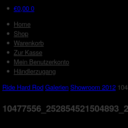
€
0,00
0
Home
Shop
Warenkorb
Zur Kasse
Mein Benutzerkonto
Händlerzugang
Ride Hard Rod
Galerien
Showroom 2012
104
10477556_252854521504893_2