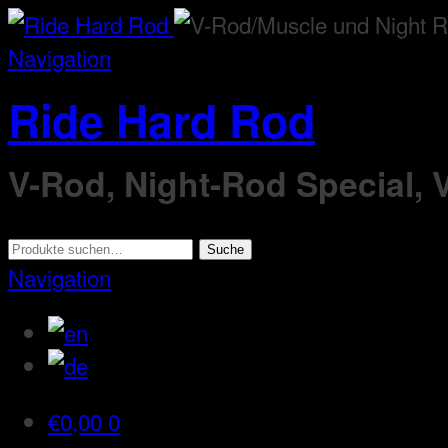
Navigation
Ride Hard Rod
V-Rod, Night-Rod Special,
Suche
Suche
nach:
Navigation
€
0,00
0