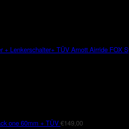
Arnott Airride FOX
lack one 60mm + TÜV
€
149,00