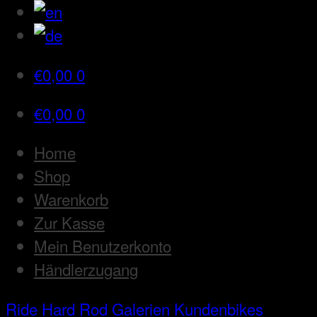
€
0,00
0
€
0,00
0
Home
Shop
Warenkorb
Zur Kasse
Mein Benutzerkonto
Händlerzugang
Ride Hard Rod
Galerien
Kundenbikes