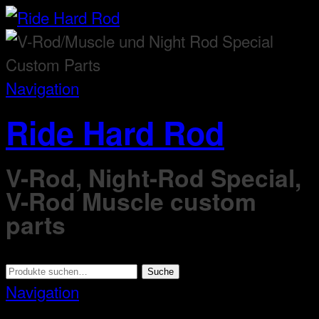
Navigation
Ride Hard Rod
V-Rod, Night-Rod Special,
V-Rod Muscle custom
parts
Suche
Suche
nach:
Navigation