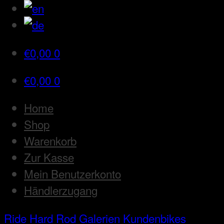
€
0,00
0
€
0,00
0
Home
Shop
Warenkorb
Zur Kasse
Mein Benutzerkonto
Händlerzugang
Ride Hard Rod
Galerien
Kundenbikes