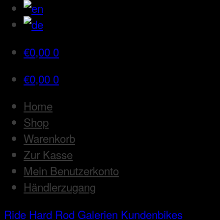
€
0,00
0
€
0,00
0
Home
Shop
Warenkorb
Zur Kasse
Mein Benutzerkonto
Händlerzugang
Ride Hard Rod
Galerien
Kundenbikes