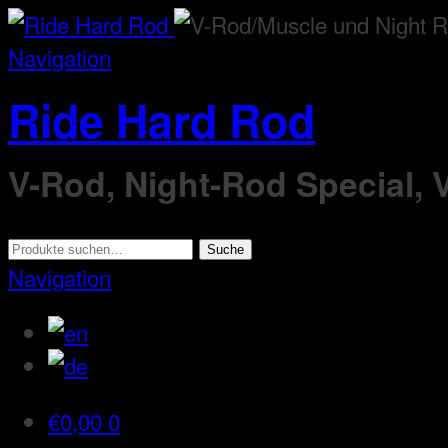
Navigation
Ride Hard Rod
V-Rod, Night-Rod Special,
Suche
Suche
nach:
Navigation
€
0,00
0