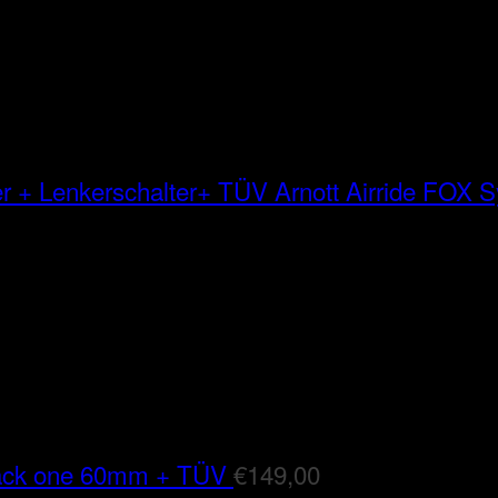
Arnott Airride FOX
lack one 60mm + TÜV
€
149,00