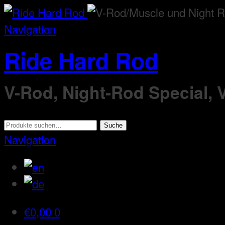
Navigation
Ride Hard Rod
V-Rod, Night-Rod Special,
Suche
Suche
nach:
Navigation
€
0,00
0