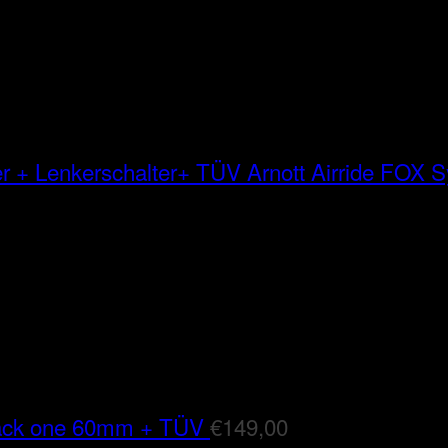
Arnott Airride FOX
lack one 60mm + TÜV
€
149,00