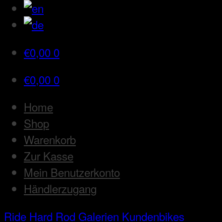
€
0,00
0
€
0,00
0
Home
Shop
Warenkorb
Zur Kasse
Mein Benutzerkonto
Händlerzugang
Ride Hard Rod
Galerien
Kundenbikes