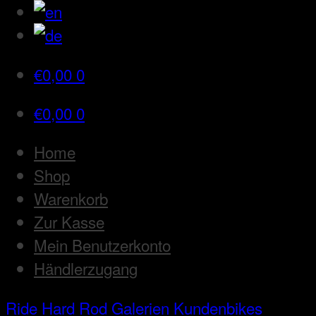
€
0,00
0
€
0,00
0
Home
Shop
Warenkorb
Zur Kasse
Mein Benutzerkonto
Händlerzugang
Ride Hard Rod
Galerien
Kundenbikes