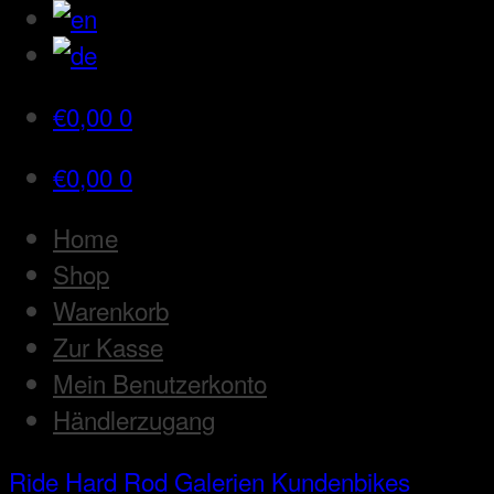
€
0,00
0
€
0,00
0
Home
Shop
Warenkorb
Zur Kasse
Mein Benutzerkonto
Händlerzugang
Ride Hard Rod
Galerien
Kundenbikes