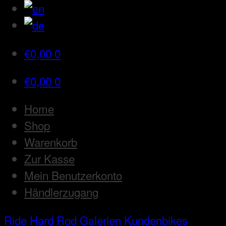
€
0,00
0
€
0,00
0
Home
Shop
Warenkorb
Zur Kasse
Mein Benutzerkonto
Händlerzugang
Ride Hard Rod
Galerien
Kundenbikes