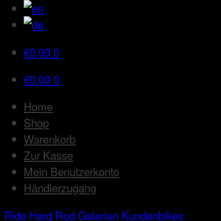
€
0,00
0
€
0,00
0
Home
Shop
Warenkorb
Zur Kasse
Mein Benutzerkonto
Händlerzugang
Ride Hard Rod
Galerien
Kundenbikes