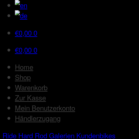
€
0,00
0
€
0,00
0
Home
Shop
Warenkorb
Zur Kasse
Mein Benutzerkonto
Händlerzugang
Ride Hard Rod
Galerien
Kundenbikes