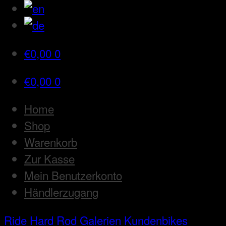
€
0,00
0
€
0,00
0
Home
Shop
Warenkorb
Zur Kasse
Mein Benutzerkonto
Händlerzugang
Ride Hard Rod
Galerien
Kundenbikes