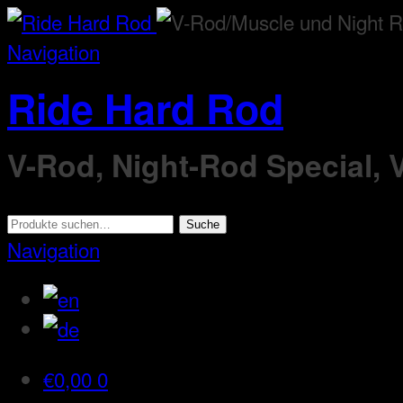
Navigation
Ride Hard Rod
V-Rod, Night-Rod Special,
Suche
Suche
nach:
Navigation
€
0,00
0