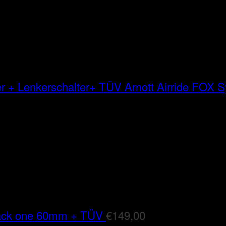
Arnott Airride FOX
lack one 60mm + TÜV
€
149,00