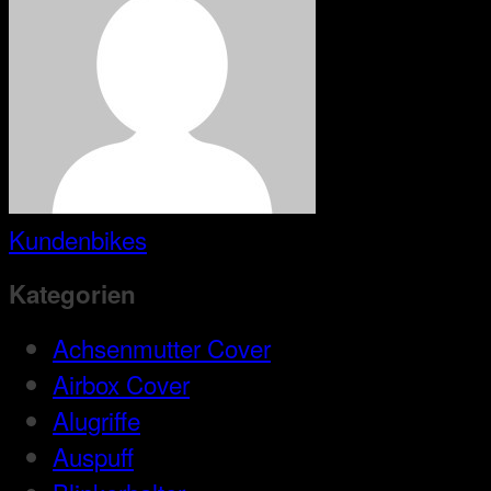
Kundenbikes
Kategorien
Achsenmutter Cover
Airbox Cover
Alugriffe
Auspuff