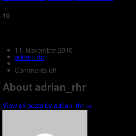
10
11. November 2016
adrian_rhr
Comments off.
About adrian_rhr
View all posts by adrian_rhr
→