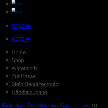
€
0,00
0
€
0,00
0
Home
Shop
Warenkorb
Zur Kasse
Mein Benutzerkonto
Händlerzugang
Ride Hard Rod
Galerien
Kundenbikes
10