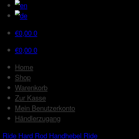
€
0,00
0
€
0,00
0
Home
Shop
Warenkorb
Zur Kasse
Mein Benutzerkonto
Händlerzugang
Ride Hard Rod
Handhebel Ride