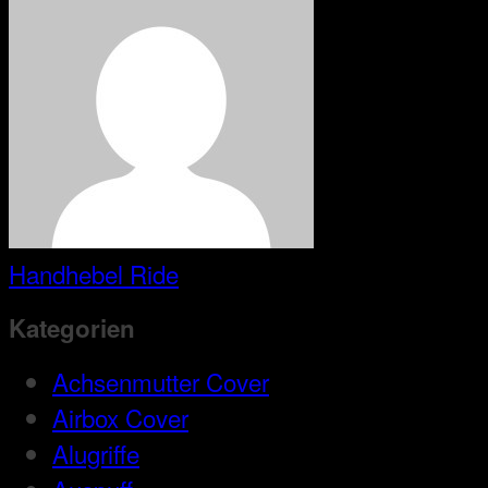
Handhebel Ride
Kategorien
Achsenmutter Cover
Airbox Cover
Alugriffe