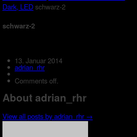
Dark, LED
schwarz-2
schwarz-2
13. Januar 2014
adrian_rhr
Comments off.
About adrian_rhr
View all posts by adrian_rhr
→