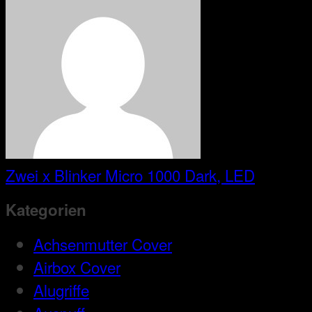
Zwei x Blinker Micro 1000 Dark, LED
Kategorien
Achsenmutter Cover
Airbox Cover
Alugriffe