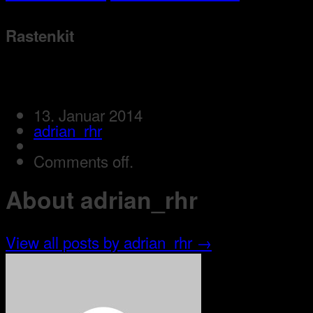
Rastenkit
13. Januar 2014
adrian_rhr
Comments off.
About adrian_rhr
View all posts by adrian_rhr
→