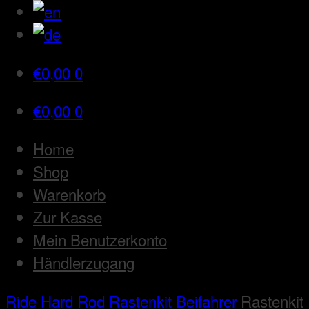
€
0,00
0
€
0,00
0
Home
Shop
Warenkorb
Zur Kasse
Mein Benutzerkonto
Händlerzugang
Ride Hard Rod
Rastenkit Beifahrer
Rastenkit