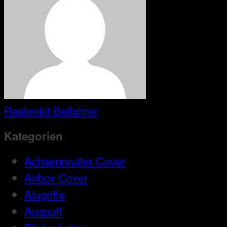
Rastenkit Beifahrer
Kategorien
Achsenmutter Cover
Airbox Cover
Alugriffe
Auspuff