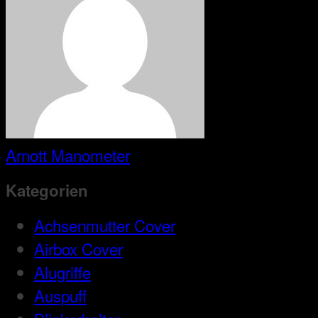
Arnott Manometer
Kategorien
Achsenmutter Cover
Airbox Cover
Alugriffe
Auspuff