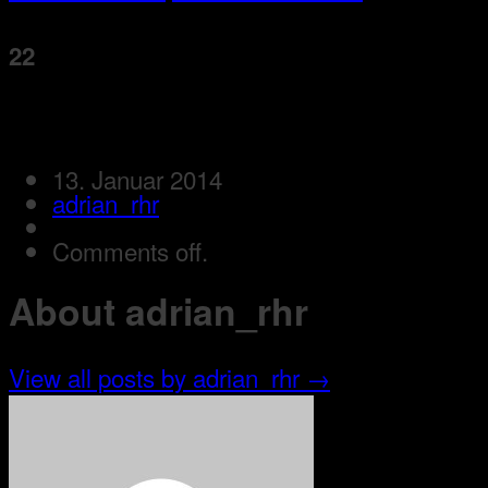
22
13. Januar 2014
adrian_rhr
Comments off.
About adrian_rhr
View all posts by adrian_rhr
→