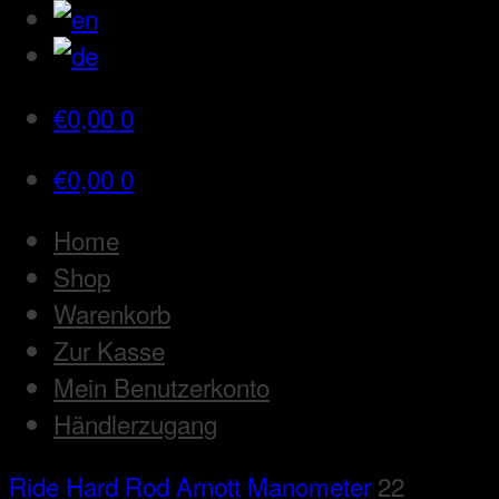
€
0,00
0
€
0,00
0
Home
Shop
Warenkorb
Zur Kasse
Mein Benutzerkonto
Händlerzugang
Ride Hard Rod
Arnott Manometer
22