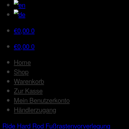
€
0,00
0
€
0,00
0
Home
Shop
Warenkorb
Zur Kasse
Mein Benutzerkonto
Händlerzugang
Ride Hard Rod
Fußrastenvorverlegung