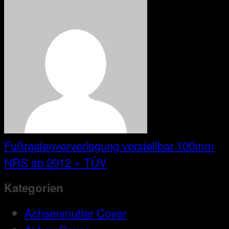
Fußrastenvorverlegung verstellbar 100mm
NRS ab 2012 + TÜV
Kategorien
Achsenmutter Cover