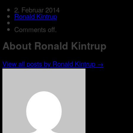
2. Februar 2014
Ronald Kintrup
Comments off.
About Ronald Kintrup
View all posts by Ronald Kintrup
→