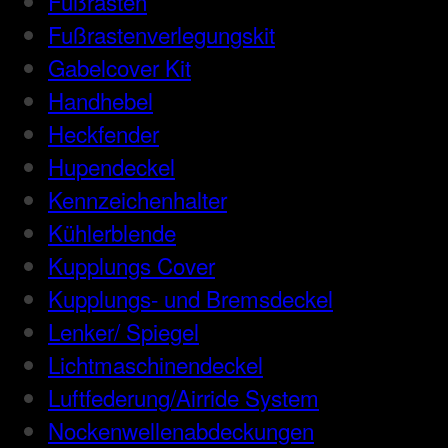
Fußrasten
Fußrastenverlegungskit
Gabelcover Kit
Handhebel
Heckfender
Hupendeckel
Kennzeichenhalter
Kühlerblende
Kupplungs Cover
Kupplungs- und Bremsdeckel
Lenker/ Spiegel
Lichtmaschinendeckel
Luftfederung/Airride System
Nockenwellenabdeckungen