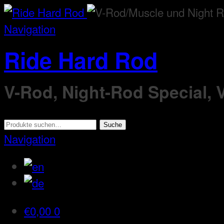
Navigation
Ride Hard Rod
V-Rod, Night-Rod Special,
Suche
Suche
nach:
Navigation
€
0,00
0