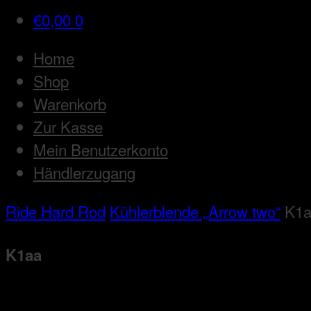
€
0,00
0
Home
Shop
Warenkorb
Zur Kasse
Mein Benutzerkonto
Händlerzugang
Ride Hard Rod
Kühlerblende „Arrow two“
K1
K1aa