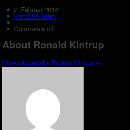
2. Februar 2014
Ronald Kintrup
Comments off.
About Ronald Kintrup
View all posts by Ronald Kintrup
→