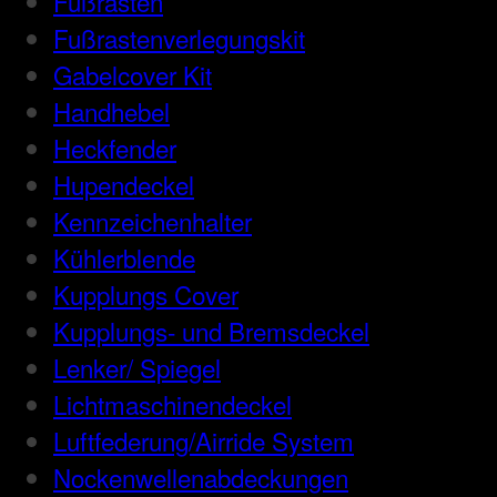
Fußrasten
Fußrastenverlegungskit
Gabelcover Kit
Handhebel
Heckfender
Hupendeckel
Kennzeichenhalter
Kühlerblende
Kupplungs Cover
Kupplungs- und Bremsdeckel
Lenker/ Spiegel
Lichtmaschinendeckel
Luftfederung/Airride System
Nockenwellenabdeckungen