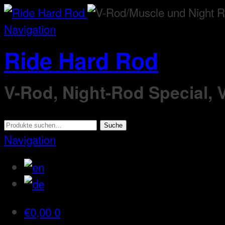
Navigation
Ride Hard Rod
V-Rod, Night-Rod Special,
Suche
Suche
nach:
Navigation
€
0,00
0