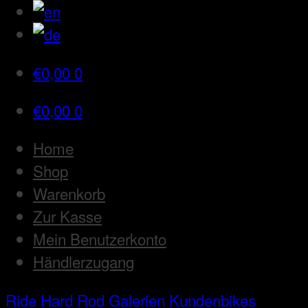
€
0,00
0
€
0,00
0
Home
Shop
Warenkorb
Zur Kasse
Mein Benutzerkonto
Händlerzugang
Ride Hard Rod
Galerien
Kundenbikes