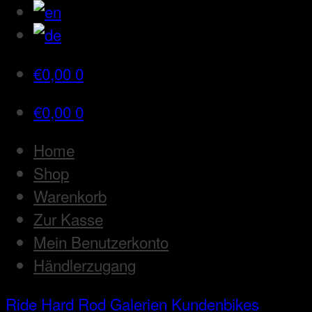
€
0,00
0
€
0,00
0
Home
Shop
Warenkorb
Zur Kasse
Mein Benutzerkonto
Händlerzugang
Ride Hard Rod
Galerien
Kundenbikes