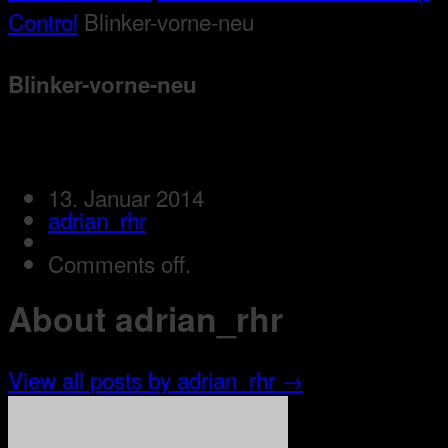
Control
Blinker-vorne-neu
Blinker-vorne-neu
13. Januar 2014
adrian_rhr
Comments off.
About adrian_rhr
View all posts by adrian_rhr
→