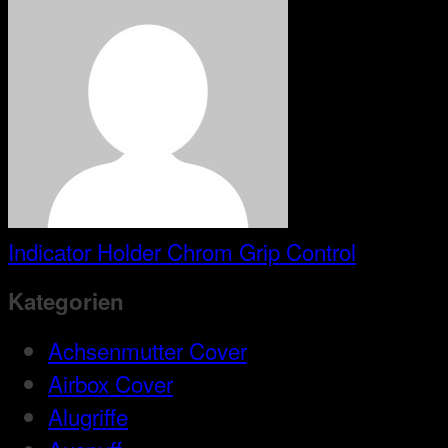
Indicator Holder Chrom Grip Control
Kategorien
Achsenmutter Cover
Airbox Cover
Alugriffe