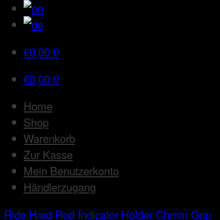
€
0,00
0
€
0,00
0
Home
Shop
Warenkorb
Zur Kasse
Mein Benutzerkonto
Händlerzugang
Ride Hard Rod
Indicator Holder Chrom Grip