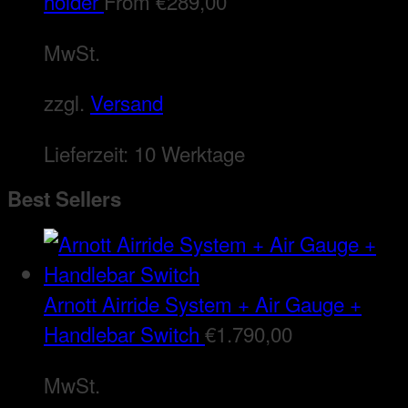
holder
From
€
289,00
MwSt.
zzgl.
Versand
Lieferzeit:
10 Werktage
Best Sellers
Arnott Airride System + Air Gauge +
Handlebar Switch
€
1.790,00
MwSt.