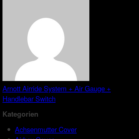
Arnott Airride System + Air Gauge +
Handlebar Switch
Kategorien
Achsenmutter Cover