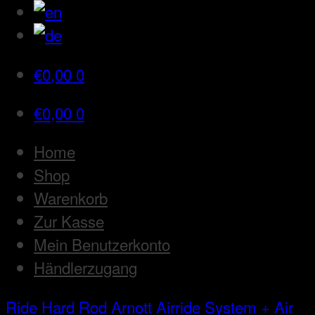
€
0,00
0
€
0,00
0
Home
Shop
Warenkorb
Zur Kasse
Mein Benutzerkonto
Händlerzugang
Ride Hard Rod
Arnott Airride System + Air